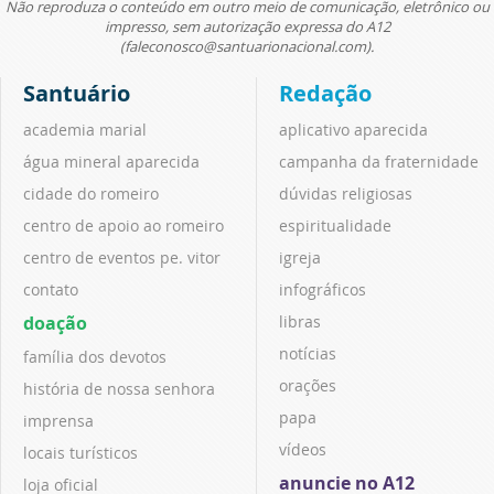
Não reproduza o conteúdo em outro meio de comunicação, eletrônico ou
impresso, sem autorização expressa do A12
(faleconosco@santuarionacional.com).
Santuário
Redação
academia marial
aplicativo aparecida
água mineral aparecida
campanha da fraternidade
cidade do romeiro
dúvidas religiosas
centro de apoio ao romeiro
espiritualidade
centro de eventos pe. vitor
igreja
contato
infográficos
doação
libras
notícias
família dos devotos
orações
história de nossa senhora
papa
imprensa
vídeos
locais turísticos
anuncie no A12
loja oficial