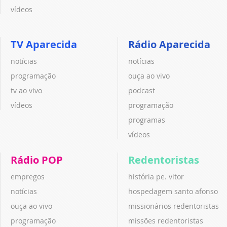
vídeos
TV Aparecida
Rádio Aparecida
notícias
notícias
programação
ouça ao vivo
tv ao vivo
podcast
vídeos
programação
programas
vídeos
Rádio POP
Redentoristas
empregos
história pe. vitor
notícias
hospedagem santo afonso
ouça ao vivo
missionários redentoristas
programação
missões redentoristas