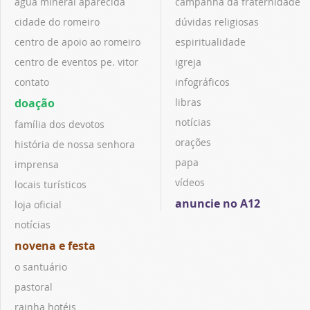
água mineral aparecida
campanha da fraternidade
cidade do romeiro
dúvidas religiosas
centro de apoio ao romeiro
espiritualidade
centro de eventos pe. vitor
igreja
contato
infográficos
doação
libras
notícias
família dos devotos
orações
história de nossa senhora
papa
imprensa
vídeos
locais turísticos
anuncie no A12
loja oficial
notícias
novena e festa
o santuário
pastoral
rainha hotéis