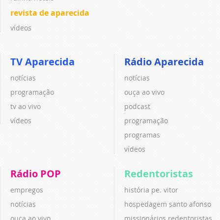
revista de aparecida
vídeos
TV Aparecida
Rádio Aparecida
notícias
notícias
programação
ouça ao vivo
tv ao vivo
podcast
vídeos
programação
programas
vídeos
Rádio POP
Redentoristas
empregos
história pe. vitor
notícias
hospedagem santo afonso
ouça ao vivo
missionários redentoristas