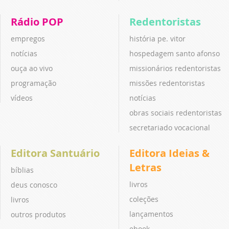
Rádio POP
Redentoristas
empregos
história pe. vitor
notícias
hospedagem santo afonso
ouça ao vivo
missionários redentoristas
programação
missões redentoristas
vídeos
notícias
obras sociais redentoristas
secretariado vocacional
Editora Santuário
Editora Ideias &
Letras
bíblias
livros
deus conosco
coleções
livros
lançamentos
outros produtos
ebook