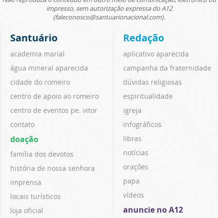
impresso, sem autorização expressa do A12
(faleconosco@santuarionacional.com).
Santuário
Redação
academia marial
aplicativo aparecida
água mineral aparecida
campanha da fraternidade
cidade do romeiro
dúvidas religiosas
centro de apoio ao romeiro
espiritualidade
centro de eventos pe. vitor
igreja
contato
infográficos
doação
libras
notícias
família dos devotos
orações
história de nossa senhora
papa
imprensa
vídeos
locais turísticos
anuncie no A12
loja oficial