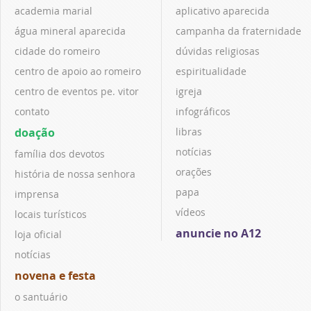
academia marial
aplicativo aparecida
água mineral aparecida
campanha da fraternidade
cidade do romeiro
dúvidas religiosas
centro de apoio ao romeiro
espiritualidade
centro de eventos pe. vitor
igreja
contato
infográficos
doação
libras
notícias
família dos devotos
orações
história de nossa senhora
papa
imprensa
vídeos
locais turísticos
anuncie no A12
loja oficial
notícias
novena e festa
o santuário