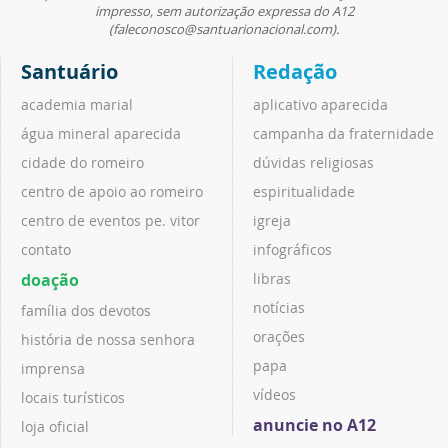
impresso, sem autorização expressa do A12
(faleconosco@santuarionacional.com).
Santuário
Redação
academia marial
aplicativo aparecida
água mineral aparecida
campanha da fraternidade
cidade do romeiro
dúvidas religiosas
centro de apoio ao romeiro
espiritualidade
centro de eventos pe. vitor
igreja
contato
infográficos
doação
libras
notícias
família dos devotos
orações
história de nossa senhora
papa
imprensa
vídeos
locais turísticos
anuncie no A12
loja oficial