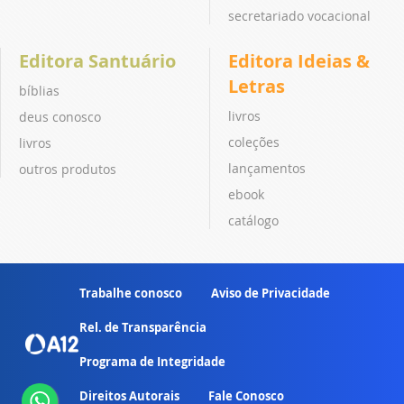
secretariado vocacional
Editora Santuário
Editora Ideias &
Letras
bíblias
livros
deus conosco
coleções
livros
lançamentos
outros produtos
ebook
catálogo
Trabalhe conosco
Aviso de Privacidade
Rel. de Transparência
Programa de Integridade
Direitos Autorais
Fale Conosco