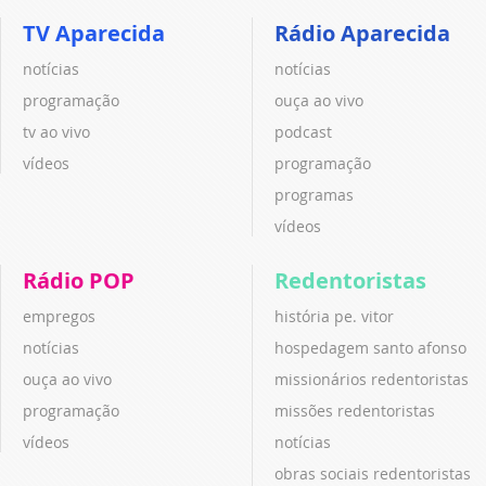
TV Aparecida
Rádio Aparecida
notícias
notícias
programação
ouça ao vivo
tv ao vivo
podcast
vídeos
programação
programas
vídeos
Rádio POP
Redentoristas
empregos
história pe. vitor
notícias
hospedagem santo afonso
ouça ao vivo
missionários redentoristas
programação
missões redentoristas
vídeos
notícias
obras sociais redentoristas