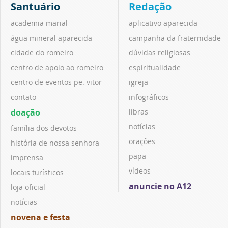
Santuário
Redação
academia marial
aplicativo aparecida
água mineral aparecida
campanha da fraternidade
cidade do romeiro
dúvidas religiosas
centro de apoio ao romeiro
espiritualidade
centro de eventos pe. vitor
igreja
contato
infográficos
doação
libras
notícias
família dos devotos
orações
história de nossa senhora
papa
imprensa
vídeos
locais turísticos
anuncie no A12
loja oficial
notícias
novena e festa