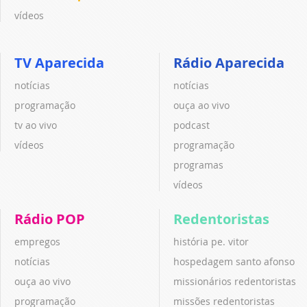
vídeos
TV Aparecida
Rádio Aparecida
notícias
notícias
programação
ouça ao vivo
tv ao vivo
podcast
vídeos
programação
programas
vídeos
Rádio POP
Redentoristas
empregos
história pe. vitor
notícias
hospedagem santo afonso
ouça ao vivo
missionários redentoristas
programação
missões redentoristas