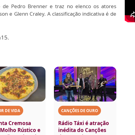
 de Pedro Brenner e traz no elenco os atores
on e Glenn Craley. A classificação indicativa é de
h15.
R DE VIDA
CANÇÕES DE OURO
nta Cremosa
Rádio Táxi é atração
Molho Rústico e
inédita do Canções