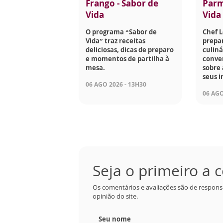
Frango - Sabor de
Parm
Vida
Vida
O programa “Sabor de
Chef 
Vida” traz receitas
prepar
deliciosas, dicas de preparo
culiná
e momentos de partilha à
conve
mesa.
sobre 
seus i
06 AGO 2026 - 13H30
06 AGO
Seja o primeiro a
Os comentários e avaliações são de respons
opinião do site.
Seu nome