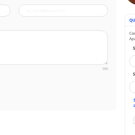
QU
Cad
Ap
500
S