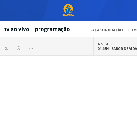
tv ao vivo
programação
FAÇA SUA DOAÇÃO
COMO
A SEGUIR
01:45H -
SABOR DE VID