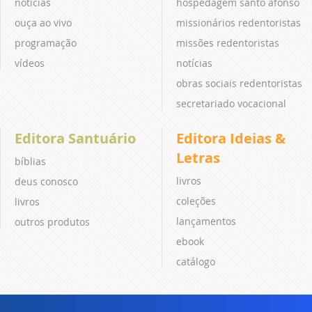
notícias
hospedagem santo afonso
ouça ao vivo
missionários redentoristas
programação
missões redentoristas
vídeos
notícias
obras sociais redentoristas
secretariado vocacional
Editora Santuário
Editora Ideias &
Letras
bíblias
livros
deus conosco
coleções
livros
lançamentos
outros produtos
ebook
catálogo