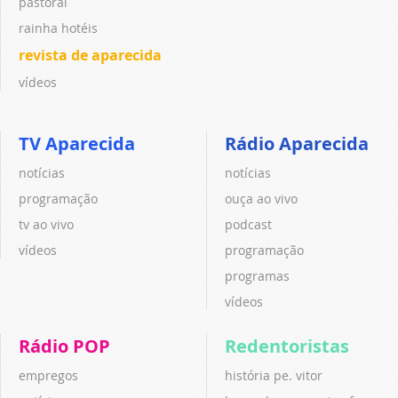
pastoral
rainha hotéis
revista de aparecida
vídeos
TV Aparecida
Rádio Aparecida
notícias
notícias
programação
ouça ao vivo
tv ao vivo
podcast
vídeos
programação
programas
vídeos
Rádio POP
Redentoristas
empregos
história pe. vitor