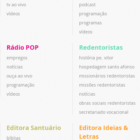
tv ao vivo
podcast
vídeos
programação
programas
vídeos
Rádio POP
Redentoristas
empregos
história pe. vitor
notícias
hospedagem santo afonso
ouça ao vivo
missionários redentoristas
programação
missões redentoristas
vídeos
notícias
obras sociais redentoristas
secretariado vocacional
Editora Santuário
Editora Ideias &
Letras
bíblias