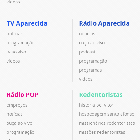
vídeos
TV Aparecida
Rádio Aparecida
notícias
notícias
programação
ouça ao vivo
tv ao vivo
podcast
vídeos
programação
programas
vídeos
Rádio POP
Redentoristas
empregos
história pe. vitor
notícias
hospedagem santo afonso
ouça ao vivo
missionários redentoristas
programação
missões redentoristas