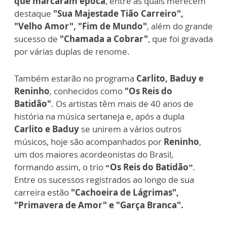
que marcaram época
, entre as quais merecem
destaque
"Sua Majestade Tião Carreiro",
"Velho Amor", "Fim de Mundo"
, além do grande
sucesso de
"Chamada a Cobrar"
, que foi gravada
por várias duplas de renome.
Também estarão no programa
Carlito, Baduy e
Reninho
, conhecidos como
"Os Reis do
Batidão"
. Os artistas têm mais de 40 anos de
história na música sertaneja e, após a dupla
Carlito e Baduy
se unirem a vários outros
músicos, hoje são acompanhados por
Reninho
,
um dos maiores acordeonistas do Brasil,
formando assim, o trio
“Os Reis do Batidão”
.
Entre os sucessos registrados ao longo de sua
carreira estão
"Cachoeira de Lágrimas",
"Primavera de Amor" e "Garça Branca".