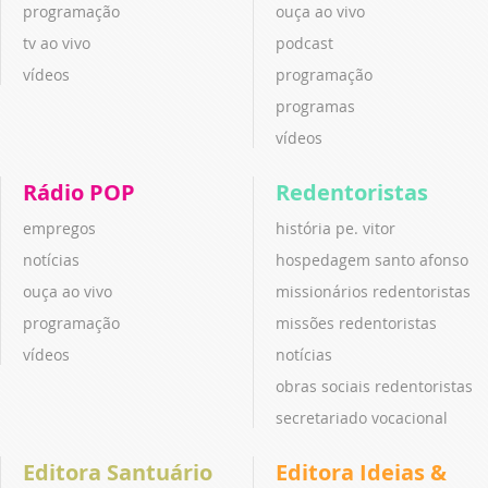
programação
ouça ao vivo
tv ao vivo
podcast
vídeos
programação
programas
vídeos
Rádio POP
Redentoristas
empregos
história pe. vitor
notícias
hospedagem santo afonso
ouça ao vivo
missionários redentoristas
programação
missões redentoristas
vídeos
notícias
obras sociais redentoristas
secretariado vocacional
Editora Santuário
Editora Ideias &