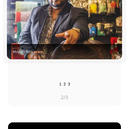
Moysés Rico
mais
1
2
3
2
/3