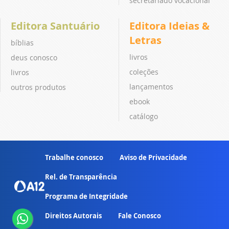
secretariado vocacional
Editora Santuário
Editora Ideias &
Letras
bíblias
livros
deus conosco
coleções
livros
lançamentos
outros produtos
ebook
catálogo
Trabalhe conosco
Aviso de Privacidade
Rel. de Transparência
Programa de Integridade
Direitos Autorais
Fale Conosco