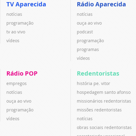
TV Aparecida
Rádio Aparecida
notícias
notícias
programação
ouça ao vivo
tv ao vivo
podcast
vídeos
programação
programas
vídeos
Rádio POP
Redentoristas
empregos
história pe. vitor
notícias
hospedagem santo afonso
ouça ao vivo
missionários redentoristas
programação
missões redentoristas
vídeos
notícias
obras sociais redentoristas