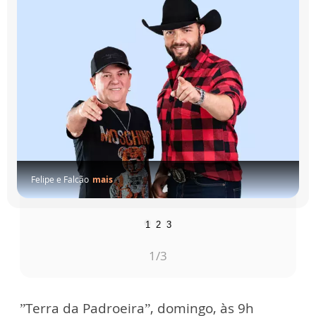
Felipe e Falcão
mais
1
2
3
1
/3
”Terra da Padroeira”, domingo, às 9h