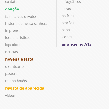
contato
infográficos
doação
libras
notícias
família dos devotos
orações
história de nossa senhora
papa
imprensa
vídeos
locais turísticos
anuncie no A12
loja oficial
notícias
novena e festa
o santuário
pastoral
rainha hotéis
revista de aparecida
vídeos