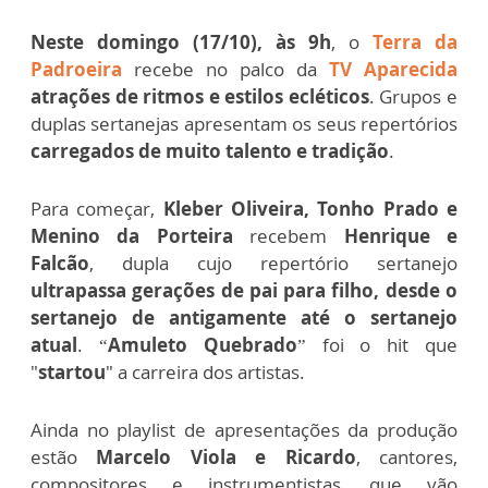
Neste domingo (17/10), às 9h
, o
Terra da
Padroeira
recebe no palco da
TV Aparecida
atrações de ritmos e estilos ecléticos
. Grupos e
duplas sertanejas apresentam os seus repertórios
carregados de muito talento e tradição
.
Para começar,
Kleber Oliveira, Tonho Prado e
Menino da Porteira
recebem
Henrique e
Falcão
, dupla cujo repertório sertanejo
ultrapassa gerações de pai para filho, desde o
sertanejo de antigamente até o sertanejo
atual
. “
Amuleto Quebrado
” foi o hit que
"
startou
" a carreira dos artistas.
Ainda no playlist de apresentações da produção
estão
Marcelo Viola e Ricardo
, cantores,
compositores e instrumentistas, que vão