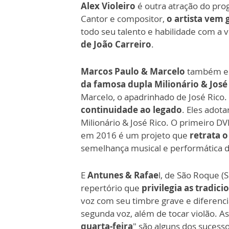
Alex Violeiro
é outra atração do pro
Cantor e compositor,
o artista vem
todo seu talento e habilidade com a 
de João Carreiro
.
Marcos Paulo & Marcelo
também est
da famosa dupla Milionário & José
Marcelo, o apadrinhado de José Rico
continuidade ao legado
. Eles adota
Milionário & José Rico. O primeiro DV
em 2016 é um projeto que
retrata 
semelhança musical e performática de
E
Antunes & Rafae
l, de São Roque (
repertório que
privilegia as tradic
voz com seu timbre grave e diferenc
segunda voz, além de tocar violão. As
quarta-feira
" são alguns dos sucesso