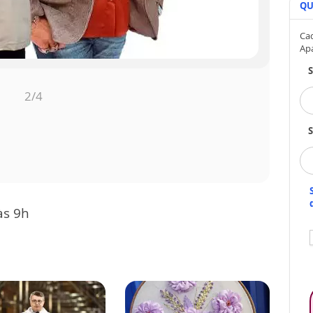
QU
Cad
Ap
3
/4
S
às 9h