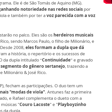
grama. Ele é de São Tomás de Aquino (MG).
 ganhando notoriedade nas redes sociais
por
viola e também por ter a
voz parecida com a voz
arão no palco. Eles são os
herdeiros musicais
Rico, sendo Marcos Paulo, o filho de Milionário, e
. Desde 2008,
eles formam a dupla que dá
ram a história, o repertório e os sucessos de
D da dupla intitulado “
Continuidade
” e gravado
o segmento do gênero sertanejo
, trazendo a
 Milionário & José Rico.
SP), fecham as participações. O duo tem um
ionais "modas de viola"
. Antunes faz a primeira
iado, e Rafael complementa o dueto com a
 músicas "
Couro Lacoste
" e "
Playboyzinho
s da dupla.