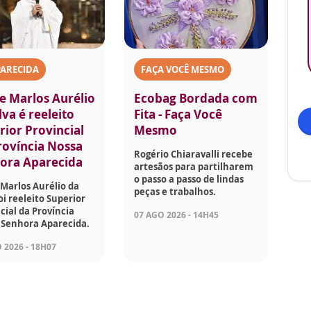
PARECIDA
FAÇA VOCÊ MESMO
e Marlos Aurélio
Ecobag Bordada com
lva é reeleito
Fita - Faça Você
rior Provincial
Mesmo
rovíncia Nossa
Rogério Chiaravalli recebe
ora Aparecida
artesãos para partilharem
o passo a passo de lindas
Marlos Aurélio da
peças e trabalhos.
foi reeleito Superior
cial da Província
07 AGO 2026 - 14H45
 Senhora Aparecida.
 2026 - 18H07