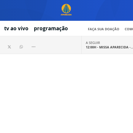
tv ao vivo
programação
FAÇA SUA DOAÇÃO
COMO
A SEGUIR
12:00H -
MISSA APARECIDA -..