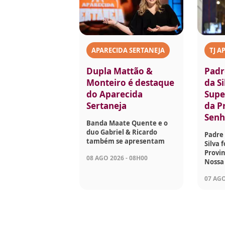
APARECIDA SERTANEJA
TJ A
Dupla Mattão &
Padr
Monteiro é destaque
da Si
do Aparecida
Supe
Sertaneja
da P
Senh
Banda Maate Quente e o
duo Gabriel & Ricardo
Padre 
também se apresentam
Silva 
Provin
08 AGO 2026 - 08H00
Nossa
07 AGO