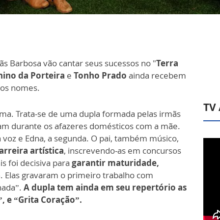
mãs Barbosa vão cantar seus sucessos no "
Terra
ino da Porteira
e
Tonho Prado
ainda recebem
tros nomes.
TV
ama. Trata-se de uma dupla formada pelas irmãs
vam durante os afazeres domésticos com a mãe.
ra voz e Edna, a segunda. O pai, também músico,
arreira artística
, inscrevendo-as em concursos
is foi decisiva para
garantir maturidade,
. Elas gravaram o primeiro trabalho com
nada”.
A dupla tem ainda em seu repertório as
, e “Grita Coração”.