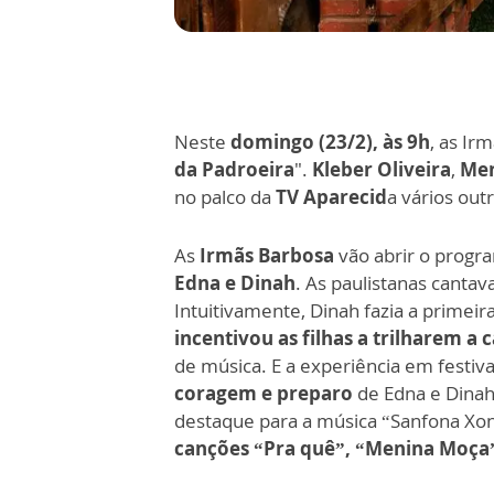
Neste
domingo (23/2), às 9h
, as Ir
da Padroeira
".
Kleber Oliveira
,
Men
no palco da
TV Aparecid
a vários ou
As
Irmãs Barbosa
vão abrir o progr
Edna e Dinah
. As paulistanas canta
Intuitivamente, Dinah fazia a primei
incentivou as filhas a trilharem a c
de música. E a experiência em festiva
coragem e preparo
de Edna e Dinah
destaque para a música “Sanfona Xo
canções “Pra quê”, “Menina Moça”