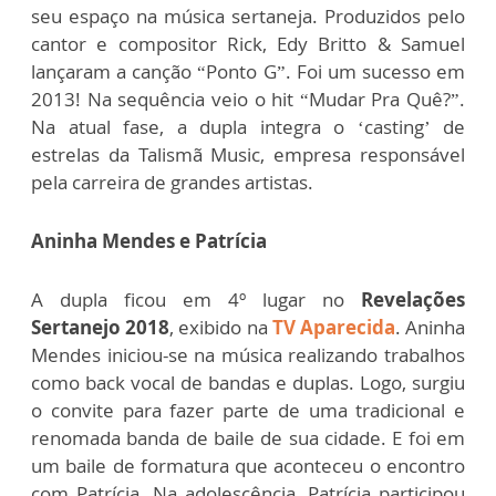
seu espaço na música sertaneja. Produzidos pelo
cantor e compositor Rick, Edy Britto & Samuel
lançaram a canção “Ponto G”. Foi um sucesso em
2013! Na sequência veio o hit “Mudar Pra Quê?”.
Na atual fase, a dupla integra o ‘casting’ de
estrelas da Talismã Music, empresa responsável
pela carreira de grandes artistas.
Aninha Mendes e Patrícia
A dupla ficou em 4º lugar no
Revelações
Sertanejo 2018
, exibido na
TV Aparecida
. Aninha
Mendes iniciou-se na música realizando trabalhos
como back vocal de bandas e duplas. Logo, surgiu
o convite para fazer parte de uma tradicional e
renomada banda de baile de sua cidade. E foi em
um baile de formatura que aconteceu o encontro
com Patrícia. Na adolescência, Patrícia participou