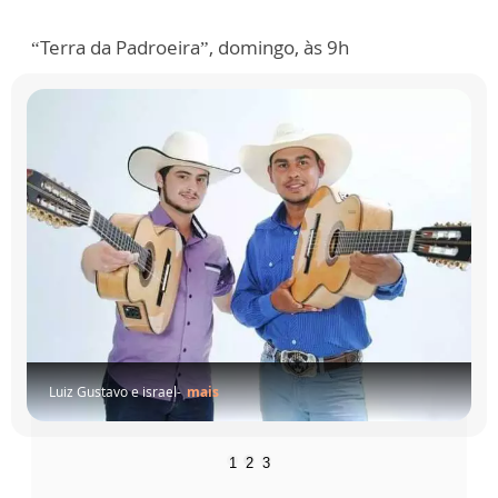
“Terra da Padroeira”, domingo, às 9h
Luiz Gustavo e israel-
mais
1
2
3