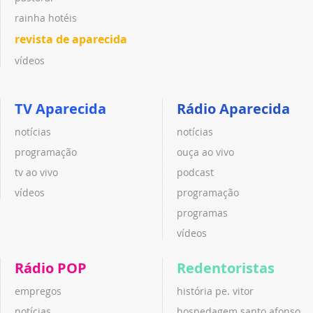
rainha hotéis
revista de aparecida
vídeos
TV Aparecida
Rádio Aparecida
notícias
notícias
programação
ouça ao vivo
tv ao vivo
podcast
vídeos
programação
programas
vídeos
Rádio POP
Redentoristas
empregos
história pe. vitor
notícias
hospedagem santo afonso