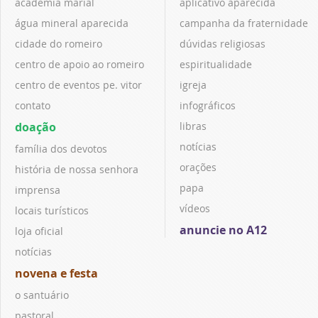
academia marial
aplicativo aparecida
água mineral aparecida
campanha da fraternidade
cidade do romeiro
dúvidas religiosas
centro de apoio ao romeiro
espiritualidade
centro de eventos pe. vitor
igreja
contato
infográficos
doação
libras
notícias
família dos devotos
orações
história de nossa senhora
papa
imprensa
vídeos
locais turísticos
anuncie no A12
loja oficial
notícias
novena e festa
o santuário
pastoral