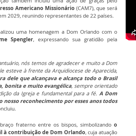
ração também incluiu uma ação de graças pelo
resso Americano Missionário
(CAM7), que será
m 2029, reunindo representantes de 22 países.
ealizou uma homenagem a Dom Orlando com o
me Spengler
, expressando sua gratidão pela
ntuário, nós temos de agradecer e muito a Dom
e esteve à frente da Arquidiocese de Aparecida,
a dele que alcançava e alcança todo o Brasil
, bonita e muito evangélica
, sempre orientado
dição da Igreja e fundamental para a fé.
A Dom
 o nosso reconhecimento por esses anos todos
ncluiu.
aço fraterno entre os bispos, simbolizando
o
il à contribuição de Dom Orlando
, cuja atuação