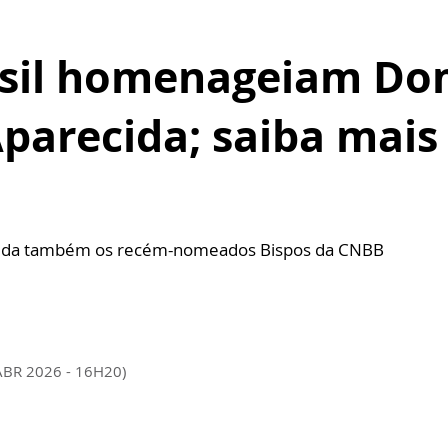
asil homenageiam Do
arecida; saiba mais 
aúda também os recém-nomeados Bispos da CNBB
ABR 2026 - 16H20)