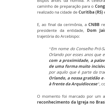
Bispos antes da homilia. A celeb
caminho de preparação para o
Cong
realizado na cidade de
Curitiba (RS)
e
E, ao final da cerimônia, a
CNBB
r
presidente da entidade,
Dom Jai
trajetória do Arcebispo:
“Em nome do Conselho Pró-Sa
Orlando por esses anos que el
com a proximidade, a palavr
de uma forma muito incisiva
por aquilo que é parte da tra
Orlando, a nossa gratidão e
à frente da Arquidiocese
”,
co
O momento foi marcado por um abr
reconhecimento da Igreja no Bras