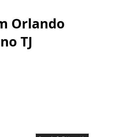
m Orlando
no TJ