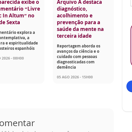
parecida exibe o
Arquivo A destaca
mentário “Livre
diagnóstico,
c In Altum” no
acolhimento e
 de Sexta
prevenção para a
saúde da mente na
entário explora a
terceira idade
ontemplativa, a
ra e espiritualidade
Reportagem aborda os
steiros espanhóis
avanços da ciência e o
cuidado com pessoas
 2026 - 08H00
diagnosticadas com
demência
05 AGO 2026 - 15H00
 comentar