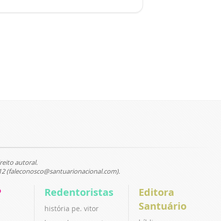
reito autoral.
12 (faleconosco@santuarionacional.com).
P
Redentoristas
Editora
Santuário
história pe. vitor