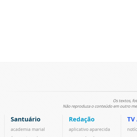
Os textos, fo
Não reproduza o conteúdo em outro meio
Santuário
Redação
TV
academia marial
aplicativo aparecida
notí