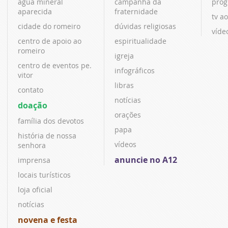
água mineral
campanha da
prog
aparecida
fraternidade
tv ao
cidade do romeiro
dúvidas religiosas
víde
centro de apoio ao
espiritualidade
romeiro
igreja
centro de eventos pe.
infográficos
vitor
libras
contato
notícias
doação
orações
família dos devotos
papa
história de nossa
vídeos
senhora
anuncie no A12
imprensa
locais turísticos
loja oficial
notícias
novena e festa