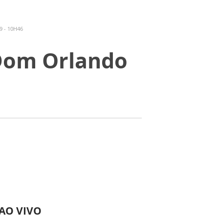
 - 10H46
 Dom Orlando
 AO VIVO