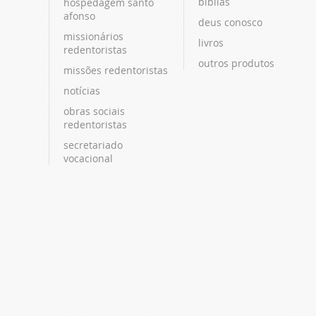
bíblias
hospedagem santo
afonso
deus conosco
missionários
livros
redentoristas
outros produtos
missões redentoristas
notícias
obras sociais
redentoristas
secretariado
vocacional