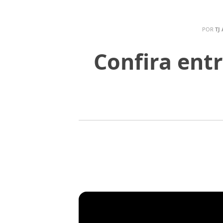
POR
TJ
Confira ent