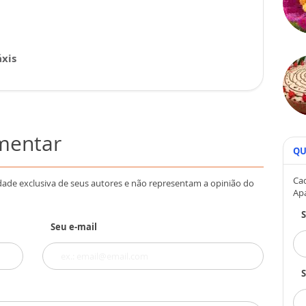
xis
omentar
QU
Cad
dade exclusiva de seus autores e não representam a opinião do
Ap
Seu e-mail
S