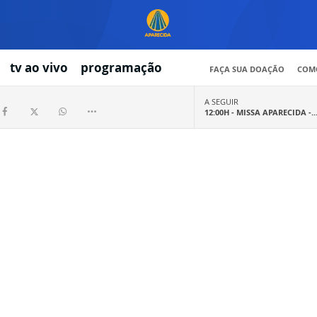
tv ao vivo
programação
FAÇA SUA DOAÇÃO
COMO
A SEGUIR
12:00H -
MISSA APARECIDA -..