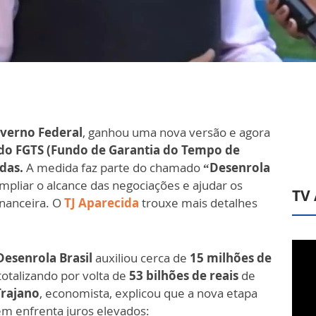
verno Federal
, ganhou uma nova versão e agora
 do FGTS (Fundo de Garantia do Tempo de
das.
A medida faz parte do chamado
“Desenrola
pliar o alcance das negociações e ajudar os
TV
inanceira. O
TJ Aparecida
trouxe mais detalhes
Desenrola Brasil
auxiliou cerca de
15 milhões de
totalizando por volta de
53 bilhões de reais
de
Trajano
, economista, explicou que a nova etapa
m enfrenta juros elevados: