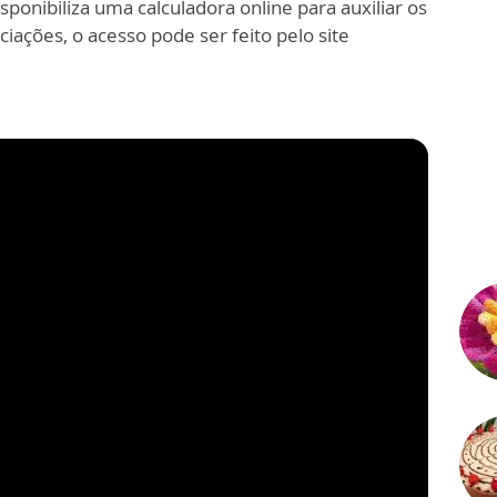
onibiliza uma calculadora online para auxiliar os
ações, o acesso pode ser feito pelo site