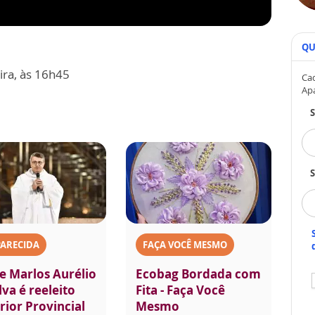
QU
ira, às 16h45
Cad
Ap
S
PARECIDA
FAÇA VOCÊ MESMO
e Marlos Aurélio
Ecobag Bordada com
lva é reeleito
Fita - Faça Você
rior Provincial
Mesmo