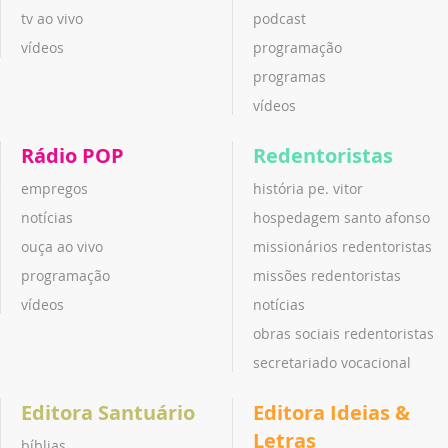
tv ao vivo
podcast
vídeos
programação
programas
vídeos
Rádio POP
Redentoristas
empregos
história pe. vitor
notícias
hospedagem santo afonso
ouça ao vivo
missionários redentoristas
programação
missões redentoristas
vídeos
notícias
obras sociais redentoristas
secretariado vocacional
Editora Santuário
Editora Ideias &
Letras
bíblias