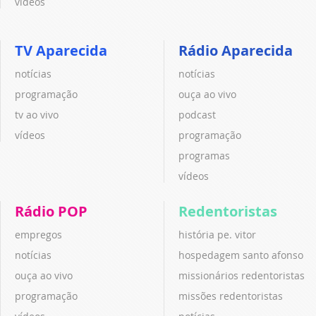
vídeos
TV Aparecida
Rádio Aparecida
notícias
notícias
programação
ouça ao vivo
tv ao vivo
podcast
vídeos
programação
programas
vídeos
Rádio POP
Redentoristas
empregos
história pe. vitor
notícias
hospedagem santo afonso
ouça ao vivo
missionários redentoristas
programação
missões redentoristas