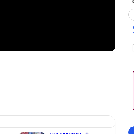
S
FAÇA VOCÊ MESMO