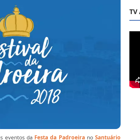
TV
os eventos da
Festa da Padroeira
no
Santuário