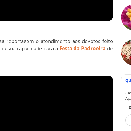
ssa reportagem o atendimento aos devotos feito
iou sua capacidade para a
Festa da Padroeira
de
QU
Cad
Ap