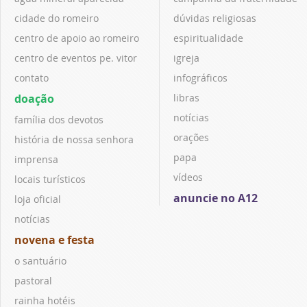
cidade do romeiro
dúvidas religiosas
centro de apoio ao romeiro
espiritualidade
centro de eventos pe. vitor
igreja
contato
infográficos
doação
libras
notícias
família dos devotos
orações
história de nossa senhora
papa
imprensa
vídeos
locais turísticos
anuncie no A12
loja oficial
notícias
novena e festa
o santuário
pastoral
rainha hotéis