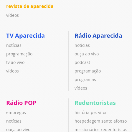
revista de aparecida
vídeos
TV Aparecida
Rádio Aparecida
notícias
notícias
programação
ouça ao vivo
tv ao vivo
podcast
vídeos
programação
programas
vídeos
Rádio POP
Redentoristas
empregos
história pe. vitor
notícias
hospedagem santo afonso
ouça ao vivo
missionários redentoristas