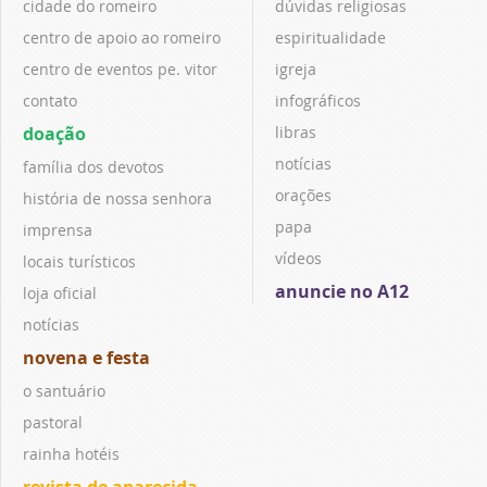
cidade do romeiro
dúvidas religiosas
centro de apoio ao romeiro
espiritualidade
centro de eventos pe. vitor
igreja
contato
infográficos
doação
libras
notícias
família dos devotos
orações
história de nossa senhora
papa
imprensa
vídeos
locais turísticos
anuncie no A12
loja oficial
notícias
novena e festa
o santuário
pastoral
rainha hotéis
revista de aparecida