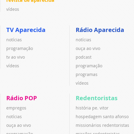
vídeos
TV Aparecida
Rádio Aparecida
notícias
notícias
programação
ouça ao vivo
tv ao vivo
podcast
vídeos
programação
programas
vídeos
Rádio POP
Redentoristas
empregos
história pe. vitor
notícias
hospedagem santo afonso
ouça ao vivo
missionários redentoristas
programação
missões redentoristas