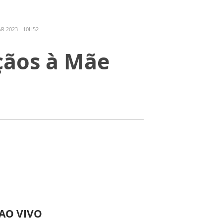
R 2023 - 10H52
çãos à Mãe
 AO VIVO