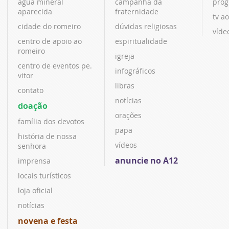
água mineral
campanha da
prog
aparecida
fraternidade
tv ao
cidade do romeiro
dúvidas religiosas
víde
centro de apoio ao
espiritualidade
romeiro
igreja
centro de eventos pe.
infográficos
vitor
libras
contato
notícias
doação
orações
família dos devotos
papa
história de nossa
vídeos
senhora
anuncie no A12
imprensa
locais turísticos
loja oficial
notícias
novena e festa