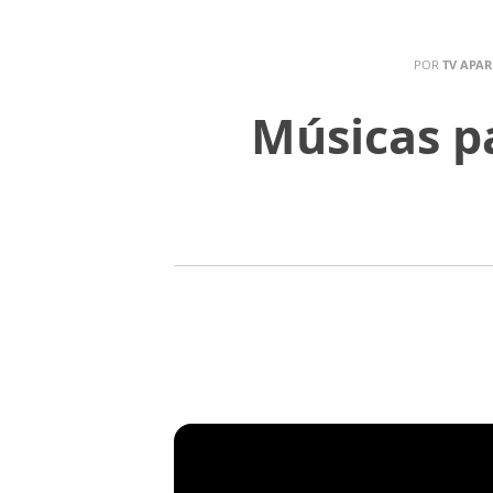
POR
TV APAR
Músicas p