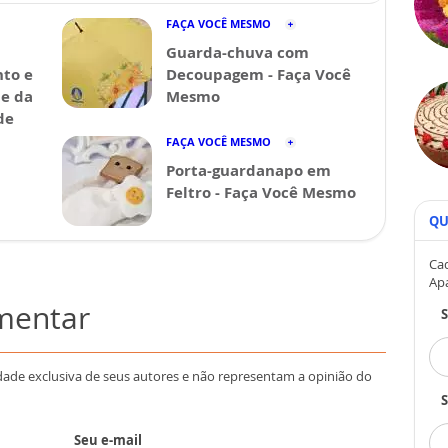
FAÇA VOCÊ MESMO
Guarda-chuva com
nto e
Decoupagem - Faça Você
de da
Mesmo
de
FAÇA VOCÊ MESMO
Porta-guardanapo em
Feltro - Faça Você Mesmo
QU
Cad
Ap
omentar
dade exclusiva de seus autores e não representam a opinião do
S
Seu e-mail