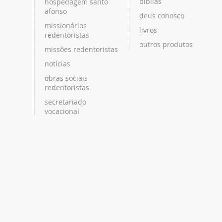
bíblias
hospedagem santo
afonso
deus conosco
missionários
livros
redentoristas
outros produtos
missões redentoristas
notícias
obras sociais
redentoristas
secretariado
vocacional