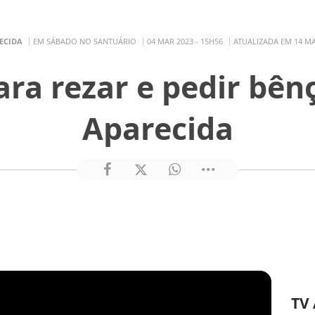
ECIDA
EM SÁBADO NO SANTUÁRIO
04 MAR 2023 - 15H56
ATUALIZADA EM 14 MA
ara rezar e pedir bên
Aparecida
TV