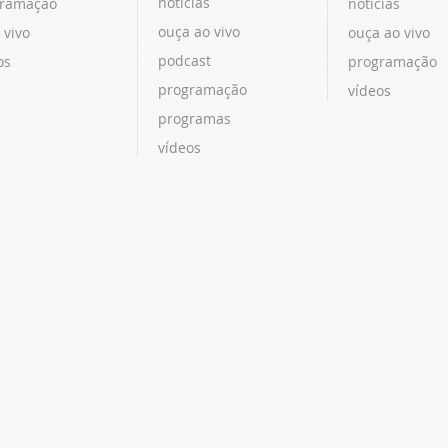
notícias
ramação
notícias
ouça ao vivo
 vivo
ouça ao vivo
podcast
os
programação
programação
vídeos
programas
vídeos