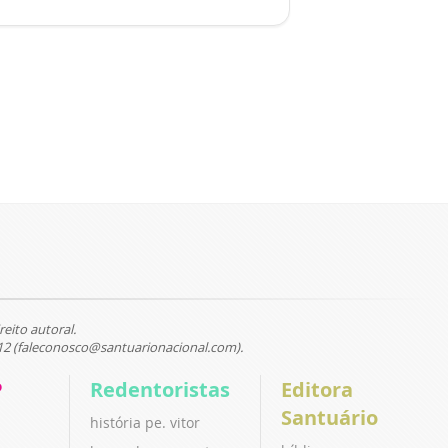
reito autoral.
12 (faleconosco@santuarionacional.com).
P
Redentoristas
Editora
Santuário
história pe. vitor