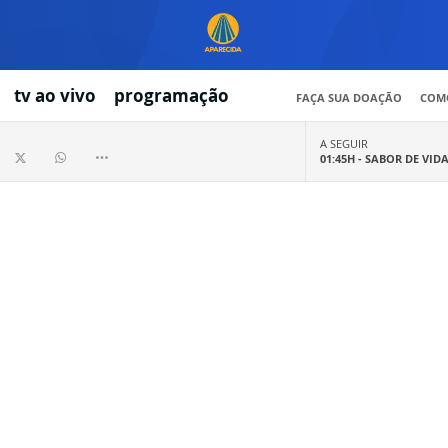
tv ao vivo
programação
FAÇA SUA DOAÇÃO
COMO
A SEGUIR
01:45H -
SABOR DE VID