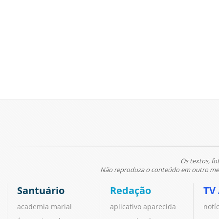
Os textos, fo
Não reproduza o conteúdo em outro meio
Santuário
Redação
TV
academia marial
aplicativo aparecida
notí