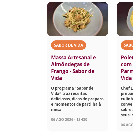
SABOR DE VIDA
SABO
Massa Artesanal e
Pole
Almôndegas de
com 
Frango - Sabor de
Parm
Vida
Vida
O programa “Sabor de
Chef 
Vida” traz receitas
prepar
deliciosas, dicas de preparo
culiná
e momentos de partilha à
conve
mesa.
sobre 
seus i
06 AGO 2026 - 13H30
06 AGO