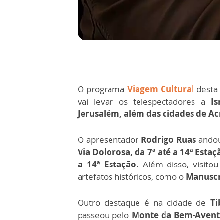
O programa
Viagem Cultural
dest
vai levar os telespectadores a
Is
Jerusalém, além das cidades de Ac
O apresentador
Rodrigo Ruas
andou
Via Dolorosa, da 7ª até a 14ª Estaç
a 14ª Estação
. Além disso, visito
artefatos históricos, como o
Manuscri
Outro destaque é na cidade de
Ti
passeou pelo
Monte da Bem-Avent