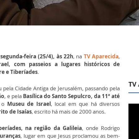
a
segunda-feira (25/4), às 22h
, na
TV Aparecida
,
rael, com passeios a lugares históricos de
re e Tiberíades
.
TV
 pela Cidade Antiga de Jerusalém, passando pela
ão
, e pela
Basílica do Santo Sepulcro, da 11ª até
u o
Museu de Israel
, local em que há diversos
to de Isaías
, escrito há mais de 2000 anos.
beríades, na região da Galileia
, onde Rodrigo
uranças
, lugar em que Jesus proclamou as bem-