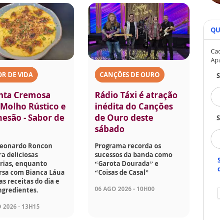
QU
Cad
Ap
R DE VIDA
CANÇÕES DE OURO
nta Cremosa
Rádio Táxi é atração
Molho Rústico e
inédita do Canções
esão - Sabor de
de Ouro deste
S
sábado
Leonardo Roncon
Programa recorda os
a deliciosas
sucessos da banda como
rias, enquanto
“Garota Dourada” e
rsa com Bianca Láua
“Coisas de Casal”
as receitas do dia e
06 AGO 2026 - 10H00
ngredientes.
 2026 - 13H15