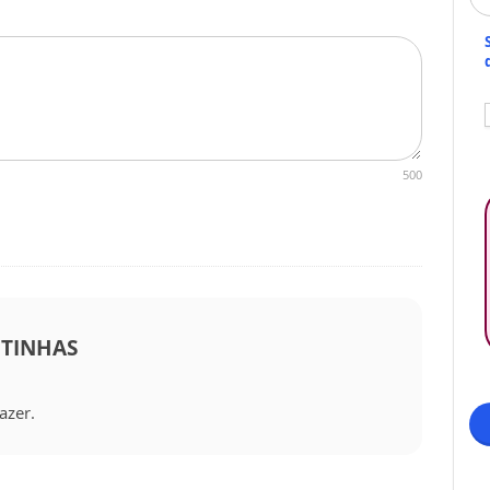
500
NTINHAS
azer.