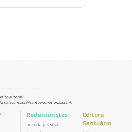
reito autoral.
12 (faleconosco@santuarionacional.com).
P
Redentoristas
Editora
Santuário
história pe. vitor