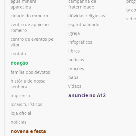
água mineral
campanha da
prog
aparecida
fraternidade
tv ao
cidade do romeiro
dúvidas religiosas
víde
centro de apoio ao
espiritualidade
romeiro
igreja
centro de eventos pe.
infográficos
vitor
libras
contato
notícias
doação
orações
família dos devotos
papa
história de nossa
vídeos
senhora
anuncie no A12
imprensa
locais turísticos
loja oficial
notícias
novena e festa