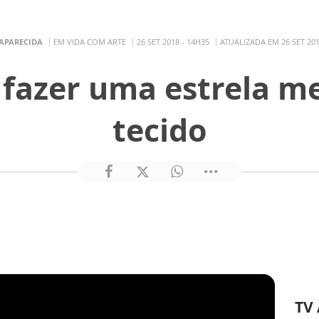
 APARECIDA
EM VIDA COM ARTE
26 SET 2018 - 14H35
ATUALIZADA EM 26 SET 201
 fazer uma estrela m
tecido
TV