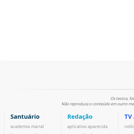
Os textos, fo
Não reproduza o conteúdo em outro meio
Santuário
Redação
TV
academia marial
aplicativo aparecida
notí