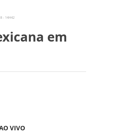
8 - 14H42
exicana em
 AO VIVO