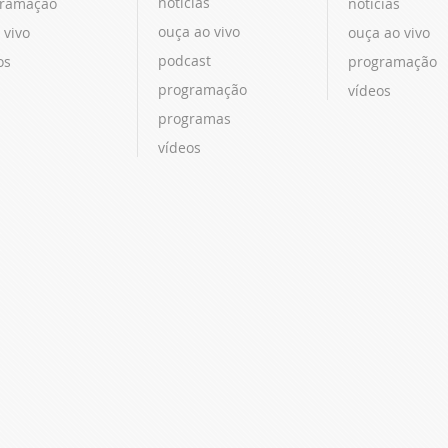
notícias
ramação
notícias
ouça ao vivo
 vivo
ouça ao vivo
podcast
os
programação
programação
vídeos
programas
vídeos