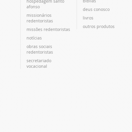
bíblias
hospedagem santo
afonso
deus conosco
missionários
livros
redentoristas
outros produtos
missões redentoristas
notícias
obras sociais
redentoristas
secretariado
vocacional