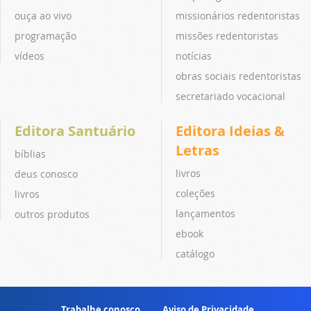
ouça ao vivo
missionários redentoristas
programação
missões redentoristas
vídeos
notícias
obras sociais redentoristas
secretariado vocacional
Editora Santuário
Editora Ideias &
Letras
bíblias
livros
deus conosco
coleções
livros
lançamentos
outros produtos
ebook
catálogo
Trabalhe conosco
Aviso de Privacidade