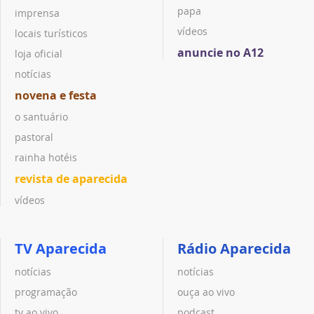
papa
imprensa
vídeos
locais turísticos
anuncie no A12
loja oficial
notícias
novena e festa
o santuário
pastoral
rainha hotéis
revista de aparecida
vídeos
TV Aparecida
Rádio Aparecida
notícias
notícias
programação
ouça ao vivo
tv ao vivo
podcast