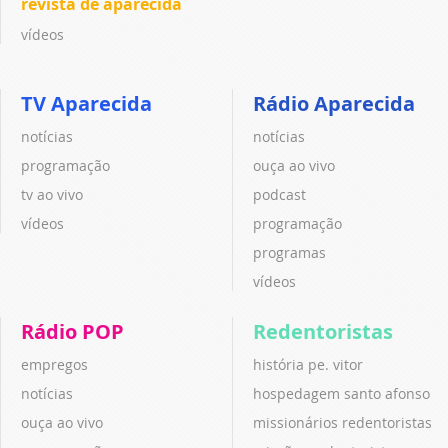
revista de aparecida
vídeos
TV Aparecida
Rádio Aparecida
notícias
notícias
programação
ouça ao vivo
tv ao vivo
podcast
vídeos
programação
programas
vídeos
Rádio POP
Redentoristas
empregos
história pe. vitor
notícias
hospedagem santo afonso
ouça ao vivo
missionários redentoristas