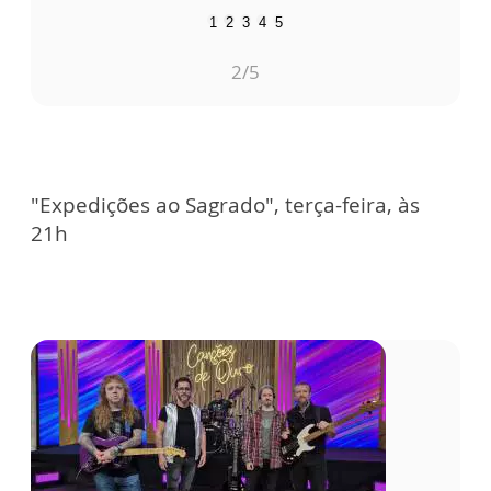
1
2
3
4
5
2
/5
"Expedições ao Sagrado", terça-feira, às
21h