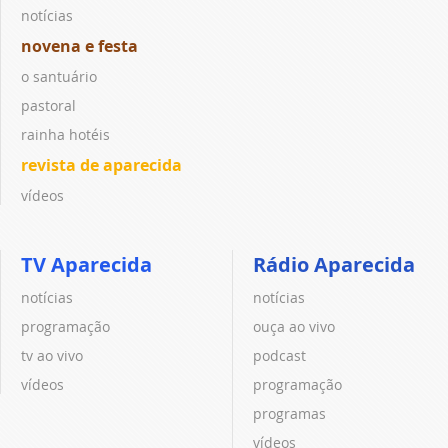
notícias
novena e festa
o santuário
pastoral
rainha hotéis
revista de aparecida
vídeos
TV Aparecida
Rádio Aparecida
notícias
notícias
programação
ouça ao vivo
tv ao vivo
podcast
vídeos
programação
programas
vídeos