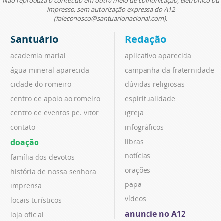
Não reproduza o conteúdo em outro meio de comunicação, eletrônico ou
impresso, sem autorização expressa do A12
(faleconosco@santuarionacional.com).
Santuário
Redação
academia marial
aplicativo aparecida
água mineral aparecida
campanha da fraternidade
cidade do romeiro
dúvidas religiosas
centro de apoio ao romeiro
espiritualidade
centro de eventos pe. vitor
igreja
contato
infográficos
doação
libras
notícias
família dos devotos
orações
história de nossa senhora
papa
imprensa
vídeos
locais turísticos
anuncie no A12
loja oficial