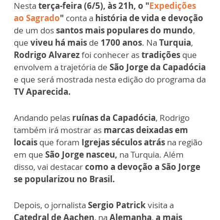
Nesta
terça-feira (6/5), às 21h, o "
Expedições
ao Sagrado
"
conta a
história de vida e devoção
de um dos
santos mais populares do mundo
,
que
viveu há mais
de
1700 anos
. Na
Turquia
,
Rodrigo Alvarez
foi conhecer as
tradições
que
envolvem a trajetória de
São Jorge da Capadócia
e que será mostrada nesta edição do programa da
TV Aparecida.
Andando pelas
ruínas da Capadócia
, Rodrigo
também irá mostrar as
marcas deixadas em
locais
que foram
Igrejas séculos atrás
na região
em que
São Jorge nasceu,
na Turquia. Além
disso, vai destacar
como a devoção a São Jorge
se popularizou no Brasil.
Depois, o jornalista
Sergio Patrick
visita a
Catedral de Aachen
, na
Alemanha
,
a mais