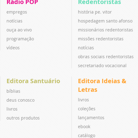
Rádio POP
Redentoristas
empregos
história pe. vitor
notícias
hospedagem santo afonso
ouça ao vivo
missionários redentoristas
programação
missões redentoristas
vídeos
notícias
obras sociais redentoristas
secretariado vocacional
Editora Santuário
Editora Ideias &
Letras
bíblias
livros
deus conosco
coleções
livros
lançamentos
outros produtos
ebook
catálogo