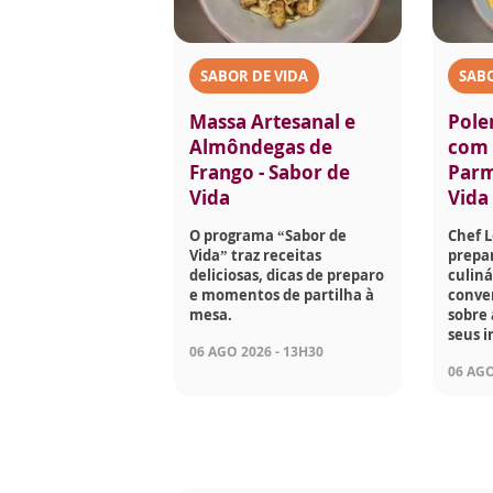
SABOR DE VIDA
SABO
Massa Artesanal e
Pole
Almôndegas de
com 
Frango - Sabor de
Parm
Vida
Vida
O programa “Sabor de
Chef 
Vida” traz receitas
prepar
deliciosas, dicas de preparo
culiná
e momentos de partilha à
conve
mesa.
sobre 
seus i
06 AGO 2026 - 13H30
06 AGO