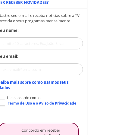
ER RECEBER NOVIDADES?
astre seu e-mail e receba notícias sobre a TV
arecida e seus programas mensalmente
Seu nome:
eu email:
Saiba mais sobre como usamos seus
dados
Li e concordo com o
Termo de Uso
e o
Aviso de Privacidade
Concordo em receber