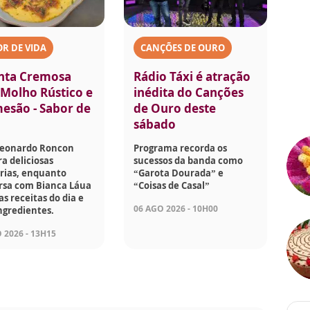
R DE VIDA
CANÇÕES DE OURO
nta Cremosa
Rádio Táxi é atração
Molho Rústico e
inédita do Canções
esão - Sabor de
de Ouro deste
sábado
Leonardo Roncon
Programa recorda os
a deliciosas
sucessos da banda como
rias, enquanto
“Garota Dourada” e
rsa com Bianca Láua
“Coisas de Casal”
as receitas do dia e
06 AGO 2026 - 10H00
ngredientes.
 2026 - 13H15