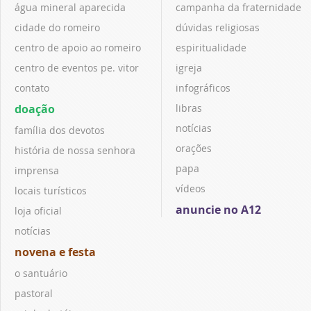
água mineral aparecida
campanha da fraternidade
cidade do romeiro
dúvidas religiosas
centro de apoio ao romeiro
espiritualidade
centro de eventos pe. vitor
igreja
contato
infográficos
doação
libras
notícias
família dos devotos
orações
história de nossa senhora
papa
imprensa
vídeos
locais turísticos
anuncie no A12
loja oficial
notícias
novena e festa
o santuário
pastoral