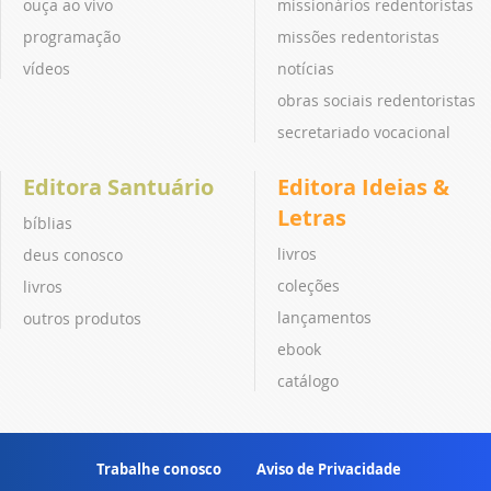
ouça ao vivo
missionários redentoristas
programação
missões redentoristas
vídeos
notícias
obras sociais redentoristas
secretariado vocacional
Editora Santuário
Editora Ideias &
Letras
bíblias
livros
deus conosco
coleções
livros
lançamentos
outros produtos
ebook
catálogo
Trabalhe conosco
Aviso de Privacidade