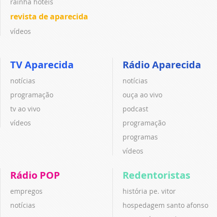
rainha hotéis
revista de aparecida
vídeos
TV Aparecida
Rádio Aparecida
notícias
notícias
programação
ouça ao vivo
tv ao vivo
podcast
vídeos
programação
programas
vídeos
Rádio POP
Redentoristas
empregos
história pe. vitor
notícias
hospedagem santo afonso