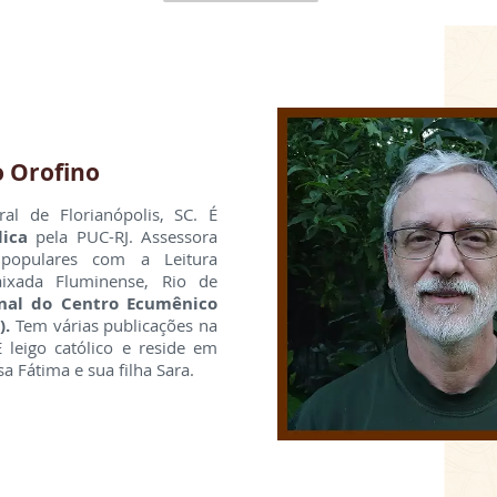
o Orofino
ral de Florianópolis, SC. É
lica
pela PUC-RJ. Assessora
populares com a Leitura
ixada Fluminense, Rio de
onal do Centro Ecumênico
).
Tem várias publicações na
É leigo católico e reside em
sa Fátima e sua filha Sara.