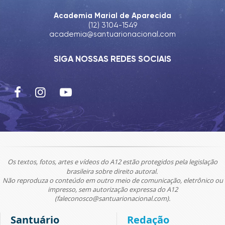
Academia Marial de Aparecida
(12) 3104-1549
academia@santuarionacional.com
SIGA NOSSAS REDES SOCIAIS
Os textos, fotos, artes e vídeos do A12 estão protegidos pela legislação
brasileira sobre direito autoral.
Não reproduza o conteúdo em outro meio de comunicação, eletrônico ou
impresso, sem autorização expressa do A12
(faleconosco@santuarionacional.com).
Santuário
Redação