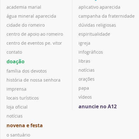
academia marial
aplicativo aparecida
água mineral aparecida
campanha da fraternidade
cidade do romeiro
dúvidas religiosas
centro de apoio ao romeiro
espiritualidade
centro de eventos pe. vitor
igreja
contato
infográficos
doação
libras
notícias
família dos devotos
orações
história de nossa senhora
papa
imprensa
vídeos
locais turísticos
anuncie no A12
loja oficial
notícias
novena e festa
o santuário