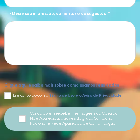
• Deixe sua impressão, comentário ou sugestão. *
Clique aqui e saiba mais sobre como usamos seus dados
Li e concordo com o
Termo de Uso
e o
Aviso de Privacidade
Concordo em receber mensagens da Casa da
Mãe Aparecida, através do grupo Santuário
Nacional e Rede Aparecida de Comunicação