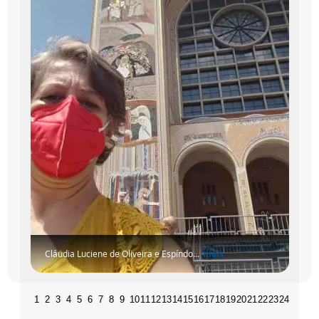
Cláudia Luciene de Oliveira e Espíndo...
mais
1
2
3
4
5
6
7
8
9
10
11
12
13
14
15
16
17
18
19
20
21
22
23
24