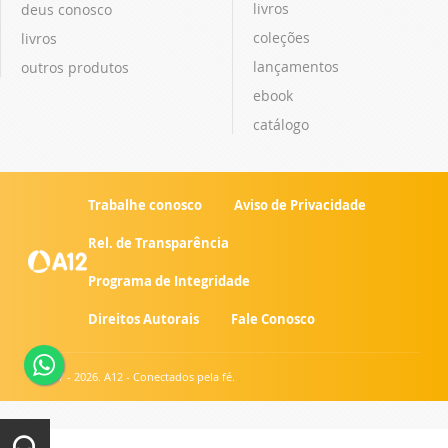
livros
deus conosco
coleções
livros
lançamentos
outros produtos
ebook
catálogo
Trabalhe conosco
Aviso de Privacidade
Rel. de Transparência
Programa de Integridade
Direitos Autorais
Fale Conosco
© 2007 - 2026. A12 - Conectados pela fé.