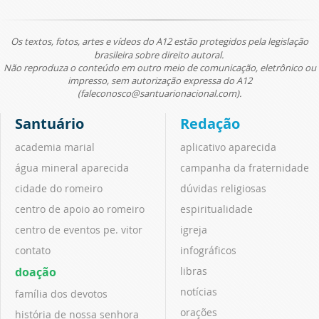
Os textos, fotos, artes e vídeos do A12 estão protegidos pela legislação
brasileira sobre direito autoral.
Não reproduza o conteúdo em outro meio de comunicação, eletrônico ou
impresso, sem autorização expressa do A12
(faleconosco@santuarionacional.com).
Santuário
Redação
academia marial
aplicativo aparecida
água mineral aparecida
campanha da fraternidade
cidade do romeiro
dúvidas religiosas
centro de apoio ao romeiro
espiritualidade
centro de eventos pe. vitor
igreja
contato
infográficos
doação
libras
notícias
família dos devotos
orações
história de nossa senhora