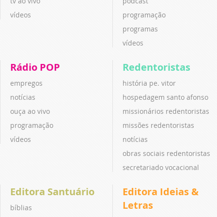
tv ao vivo
podcast
vídeos
programação
programas
vídeos
Rádio POP
Redentoristas
empregos
história pe. vitor
notícias
hospedagem santo afonso
ouça ao vivo
missionários redentoristas
programação
missões redentoristas
vídeos
notícias
obras sociais redentoristas
secretariado vocacional
Editora Santuário
Editora Ideias &
Letras
bíblias