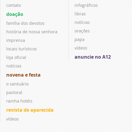
contato
infográficos
doação
libras
notícias
família dos devotos
orações
história de nossa senhora
papa
imprensa
vídeos
locais turísticos
anuncie no A12
loja oficial
notícias
novena e festa
o santuário
pastoral
rainha hotéis
revista de aparecida
vídeos