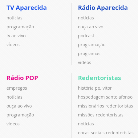
TV Aparecida
Rádio Aparecida
notícias
notícias
programação
ouça ao vivo
tv ao vivo
podcast
vídeos
programação
programas
vídeos
Rádio POP
Redentoristas
empregos
história pe. vitor
notícias
hospedagem santo afonso
ouça ao vivo
missionários redentoristas
programação
missões redentoristas
vídeos
notícias
obras sociais redentoristas