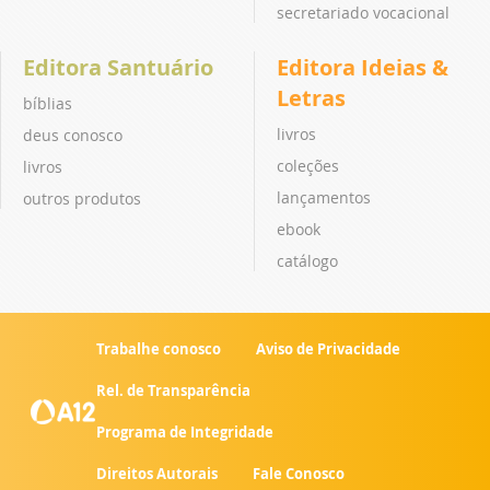
secretariado vocacional
Editora Santuário
Editora Ideias &
Letras
bíblias
livros
deus conosco
coleções
livros
lançamentos
outros produtos
ebook
catálogo
Trabalhe conosco
Aviso de Privacidade
Rel. de Transparência
Programa de Integridade
Direitos Autorais
Fale Conosco