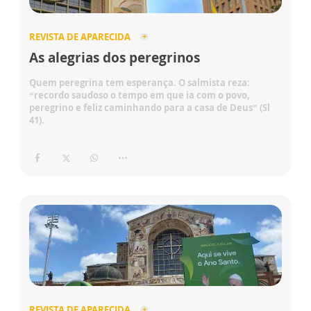
REVISTA DE APARECIDA
As alegrias dos peregrinos
Quem peregrina tem esperança. O salmista reza:
“recordo saudoso o tempo em que ia com o povo,
peregrino e feliz caminhando para a casa de Deus” (Sl
41).
REVISTA DE APARECIDA