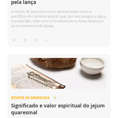
pela lança
A morte de Jesus na cruz é apresentada como o
sacrifício do Cordeiro pascal que, por seu sangue e água,
traz perdão, vida nova e fundamenta a Nova Aliança e
os sacramentos da Igreja.
REVISTA DE APARECIDA
Significado e valor espiritual do jejum
quaresmal