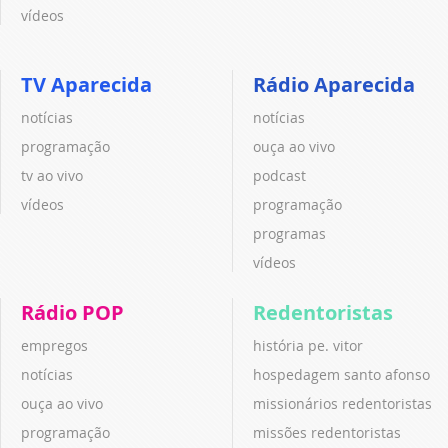
vídeos
TV Aparecida
Rádio Aparecida
notícias
notícias
programação
ouça ao vivo
tv ao vivo
podcast
vídeos
programação
programas
vídeos
Rádio POP
Redentoristas
empregos
história pe. vitor
notícias
hospedagem santo afonso
ouça ao vivo
missionários redentoristas
programação
missões redentoristas