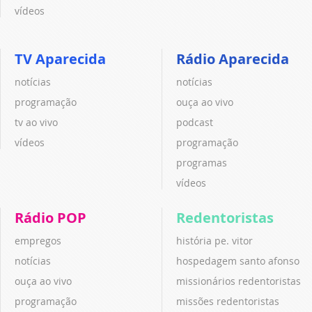
vídeos
TV Aparecida
Rádio Aparecida
notícias
notícias
programação
ouça ao vivo
tv ao vivo
podcast
vídeos
programação
programas
vídeos
Rádio POP
Redentoristas
empregos
história pe. vitor
notícias
hospedagem santo afonso
ouça ao vivo
missionários redentoristas
programação
missões redentoristas