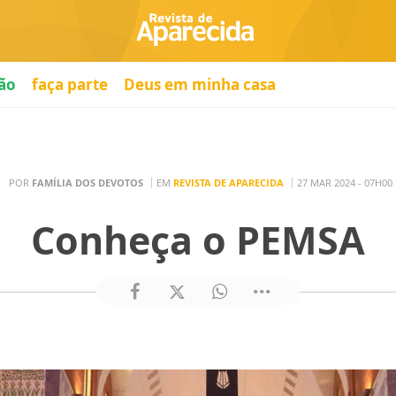
ão
faça parte
Deus em minha casa
POR
FAMÍLIA DOS DEVOTOS
EM
REVISTA DE APARECIDA
27 MAR 2024 - 07H00
Conheça o PEMSA