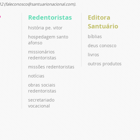
12 (faleconosco@santuarionacional.com).
P
Redentoristas
Editora
Santuário
história pe. vitor
bíblias
hospedagem santo
afonso
deus conosco
missionários
livros
redentoristas
outros produtos
missões redentoristas
notícias
obras sociais
redentoristas
secretariado
vocacional