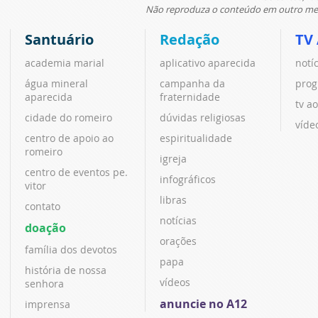
Não reproduza o conteúdo em outro meio
Santuário
Redação
TV
academia marial
aplicativo aparecida
notí
água mineral
campanha da
prog
aparecida
fraternidade
tv ao
cidade do romeiro
dúvidas religiosas
víde
centro de apoio ao
espiritualidade
romeiro
igreja
centro de eventos pe.
infográficos
vitor
libras
contato
notícias
doação
orações
família dos devotos
papa
história de nossa
vídeos
senhora
anuncie no A12
imprensa