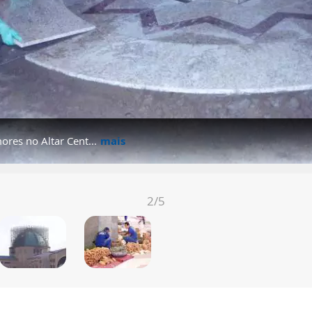
res no Altar Cent...
do Altar Central, nos anos...
do projeto do Nicho de Nos...
evestimento externo da Cúpu...
to dos tijolinhos, em 2006
mais
mais
mais
mais
mais
2
/5