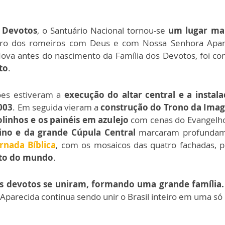
 Devotos
, o Santuário Nacional tornou-se
um lugar ma
ro dos romeiros com Deus e com Nossa Senhora Apare
Nova antes do nascimento da Família dos Devotos, foi com
to
.
ções estiveram a
execução do altar central e a instal
003
. Em seguida vieram a
construção do Trono da Imag
linhos e os painéis em azulejo
com cenas do Evangelho
ino e da grande Cúpula Central
marcaram profundam
rnada Bíblica
, com os mosaicos das quatro fachadas, p
rto do mundo
.
 os devotos se uniram, formando uma grande família.
Aparecida continua sendo unir o Brasil inteiro em uma só 