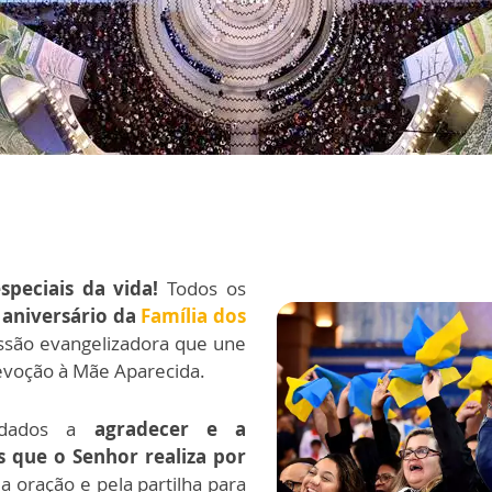
peciais da vida!
Todos os
o
aniversário da
Família dos
são evangelizadora que une
devoção à Mãe Aparecida.
idados a
agradecer e a
 que o Senhor realiza por
a oração e pela partilha para