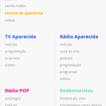
rainha hotéis
revista de aparecida
vídeos
TV Aparecida
Rádio Aparecida
notícias
notícias
programação
ouça ao vivo
tv ao vivo
podcast
vídeos
programação
programas
vídeos
Rádio POP
Redentoristas
empregos
história pe. vitor
notícias
hospedagem santo afonso