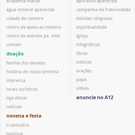
academia marial
aplicativo aparecida
água mineral aparecida
campanha da fraternidade
cidade do romeiro
dúvidas religiosas
centro de apoio ao romeiro
espiritualidade
centro de eventos pe. vitor
igreja
contato
infográficos
doação
libras
notícias
família dos devotos
orações
história de nossa senhora
papa
imprensa
vídeos
locais turísticos
anuncie no A12
loja oficial
notícias
novena e festa
o santuário
pastoral