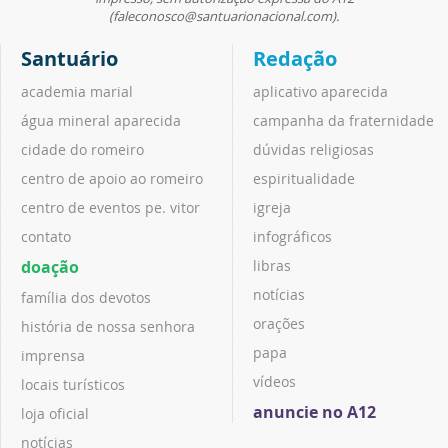
(faleconosco@santuarionacional.com).
Santuário
Redação
academia marial
aplicativo aparecida
água mineral aparecida
campanha da fraternidade
cidade do romeiro
dúvidas religiosas
centro de apoio ao romeiro
espiritualidade
centro de eventos pe. vitor
igreja
contato
infográficos
doação
libras
notícias
família dos devotos
orações
história de nossa senhora
papa
imprensa
vídeos
locais turísticos
anuncie no A12
loja oficial
notícias