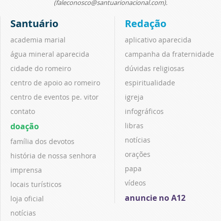
(faleconosco@santuarionacional.com).
Santuário
Redação
academia marial
aplicativo aparecida
água mineral aparecida
campanha da fraternidade
cidade do romeiro
dúvidas religiosas
centro de apoio ao romeiro
espiritualidade
centro de eventos pe. vitor
igreja
contato
infográficos
doação
libras
notícias
família dos devotos
orações
história de nossa senhora
papa
imprensa
vídeos
locais turísticos
anuncie no A12
loja oficial
notícias