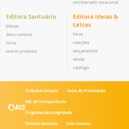
secretariado vocacional
Editora Santuário
Editora Ideias &
Letras
bíblias
livros
deus conosco
coleções
livros
lançamentos
outros produtos
ebook
catálogo
Trabalhe conosco
Aviso de Privacidade
Rel. de Transparência
Programa de Integridade
Direitos Autorais
Fale Conosco