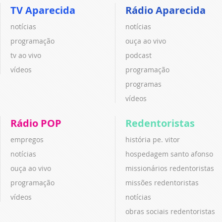
TV Aparecida
Rádio Aparecida
notícias
notícias
programação
ouça ao vivo
tv ao vivo
podcast
vídeos
programação
programas
vídeos
Rádio POP
Redentoristas
empregos
história pe. vitor
notícias
hospedagem santo afonso
ouça ao vivo
missionários redentoristas
programação
missões redentoristas
vídeos
notícias
obras sociais redentoristas