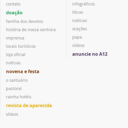
contato
infográficos
doação
libras
notícias
família dos devotos
orações
história de nossa senhora
papa
imprensa
vídeos
locais turísticos
anuncie no A12
loja oficial
notícias
novena e festa
o santuário
pastoral
rainha hotéis
revista de aparecida
vídeos