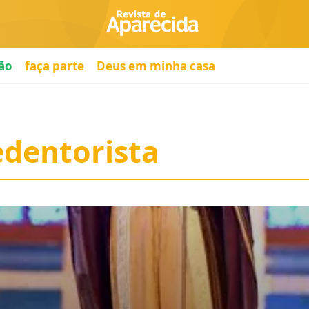
ão
faça parte
Deus em minha casa
dentorista