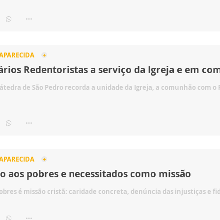
 APARECIDA
ários Redentoristas a serviço da Igreja e em co
Cátedra de São Pedro recorda a unidade da Igreja, a comunhão com o 
 APARECIDA
ço aos pobres e necessitados como missão
pobres é missão cristã: caridade concreta, denúncia das injustiças e f