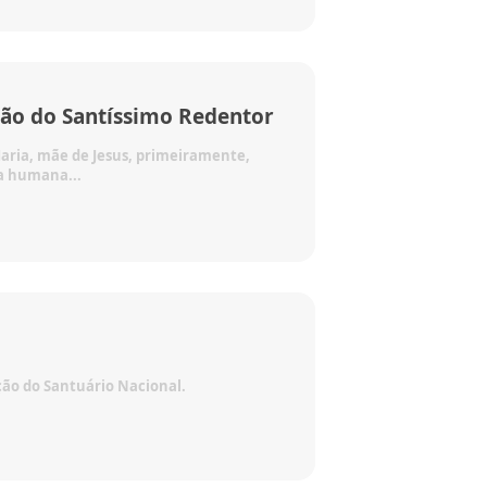
ção do Santíssimo Redentor
aria, mãe de Jesus, primeiramente,
a humana...
ção do Santuário Nacional.