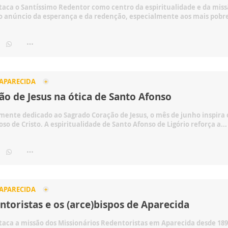
taca o Santíssimo Redentor como centro da espiritualidade e da miss
o anúncio da esperança e da redenção, especialmente aos mais pobre
 APARECIDA
ão de Jesus na ótica de Santo Afonso
mente dedicado ao Sagrado Coração de Jesus, o mês de junho inspira o
so de Cristo. A espiritualidade de Santo Afonso de Ligório reforça a...
 APARECIDA
ntoristas e os (arce)bispos de Aparecida
taca a missão dos Missionários Redentoristas em Aparecida desde 189