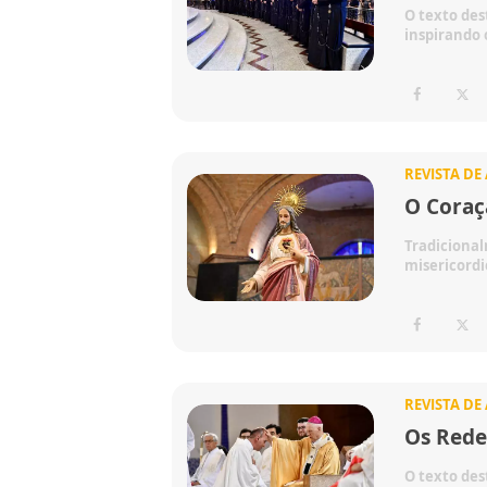
O texto des
inspirando 
REVISTA DE
O Coraç
Tradicional
misericordio
REVISTA DE
Os Rede
O texto des