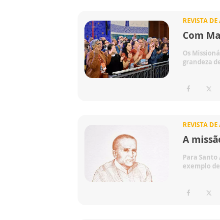
REVISTA DE
Com Mar
Os Missioná
grandeza de
REVISTA DE
A missã
Para Santo 
exemplo de 