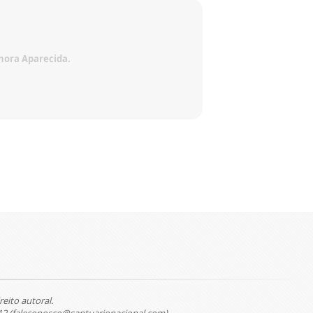
nhora Aparecida.
reito autoral.
12 (faleconosco@santuarionacional.com).