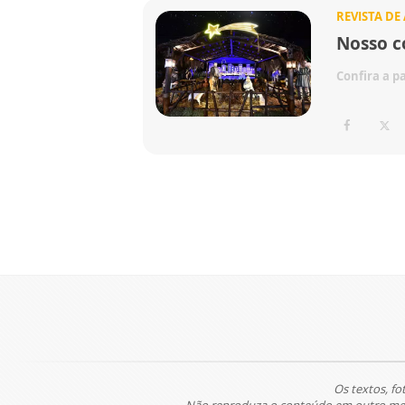
REVISTA DE
Nosso c
Confira a p
Os textos, fo
Não reproduza o conteúdo em outro meio