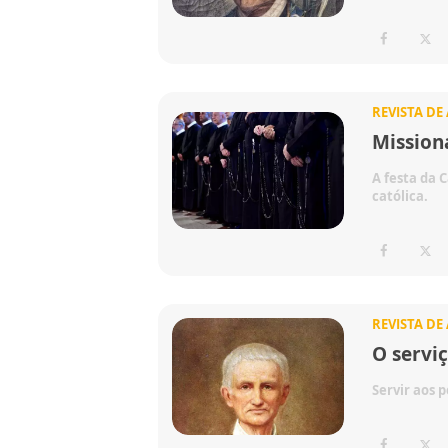
REVISTA DE
Mission
A festa da 
católica.
REVISTA DE
O servi
Servir aos 