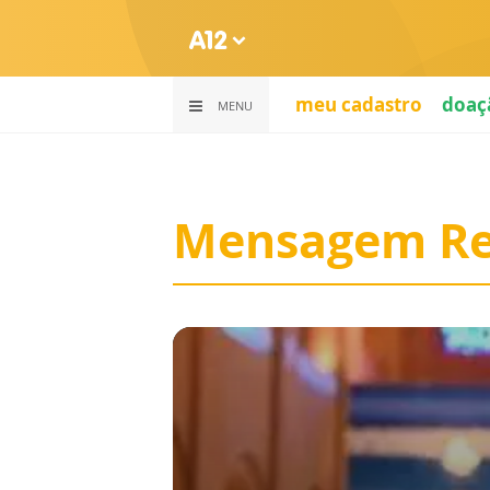
meu cadastro
doaç
MENU
Mensagem Re