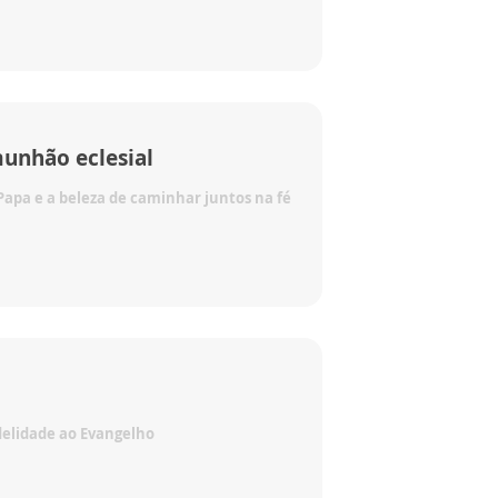
munhão eclesial
Papa e a beleza de caminhar juntos na fé
idelidade ao Evangelho