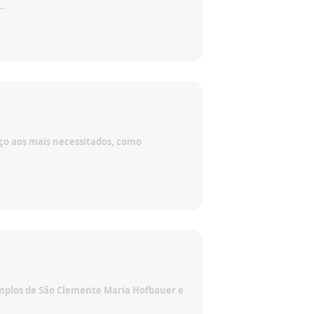
..
iço aos mais necessitados, como
emplos de São Clemente Maria Hofbauer e