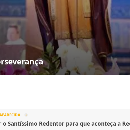
erseverança
 APARECIDA
r o Santíssimo Redentor para que aconteça a R