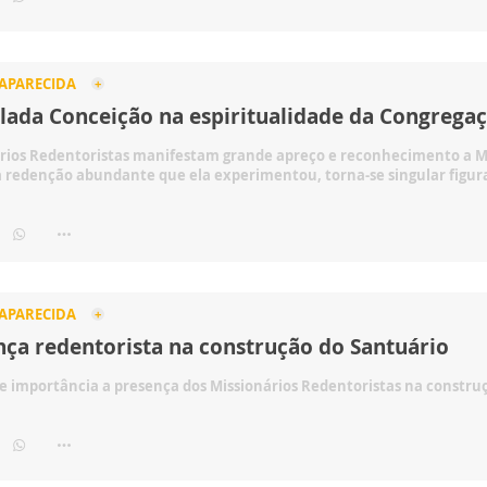
 APARECIDA
lada Conceição na espiritualidade da Congrega
ários Redentoristas manifestam grande apreço e reconhecimento a M
 redenção abundante que ela experimentou, torna-se singular figur
 APARECIDA
nça redentorista na construção do Santuário
e importância a presença dos Missionários Redentoristas na constru