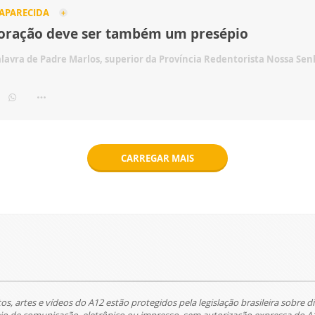
 APARECIDA
oração deve ser também um presépio
alavra de Padre Marlos, superior da Província Redentorista Nossa Se
CARREGAR MAIS
tos, artes e vídeos do A12 estão protegidos pela legislação brasileira sobre di
 de comunicação, eletrônico ou impresso, sem autorização expressa do A