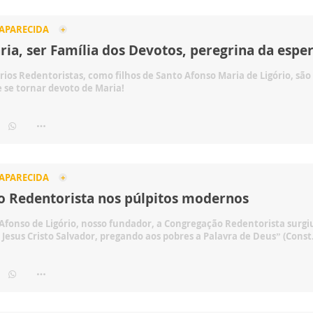
 APARECIDA
ia, ser Família dos Devotos, peregrina da espe
rios Redentoristas, como filhos de Santo Afonso Maria de Ligório, são
 se tornar devoto de Maria!
 APARECIDA
o Redentorista nos púlpitos modernos
Afonso de Ligório, nosso fundador, a Congregação Redentorista surgi
Jesus Cristo Salvador, pregando aos pobres a Palavra de Deus” (Const.