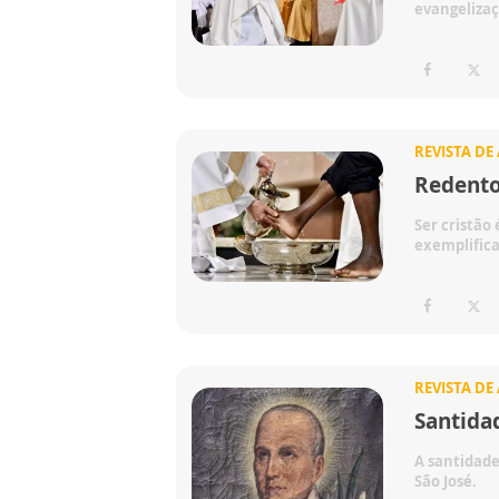
evangelizaç
REVISTA DE
Redento
Ser cristão
exemplifica
REVISTA DE
Santida
A santidade
São José.