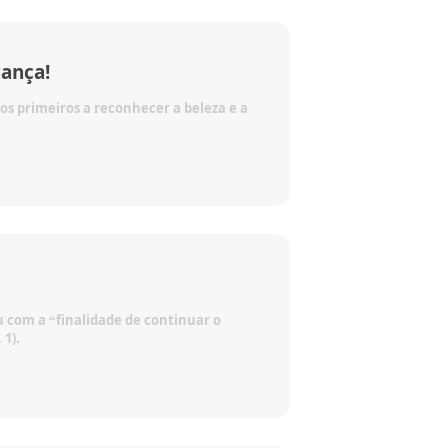
rança!
 os primeiros a reconhecer a beleza e a
u com a “finalidade de continuar o
 1).