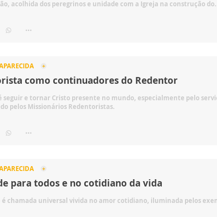
ão, acolhida dos peregrinos e unidade com a Igreja na construção do.
 APARECIDA
rista como continuadores do Redentor
 é seguir e tornar Cristo presente no mundo, especialmente pelo serv
do pelos Missionários Redentoristas.
 APARECIDA
de para todos e no cotidiano da vida
 é chamada universal vivida no amor cotidiano, iluminada pelos ex